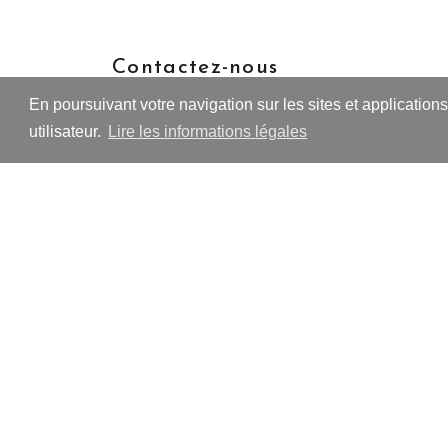
Contactez-nous
En poursuivant votre navigation sur les sites et application
utilisateur.
Lire les informations légales
Instagram
Link
Contact
Newsletter
© 2026
Écotopiales
Thème par
Anders Nor