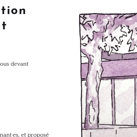
tion
et
vous devant
gnant·es, et proposé