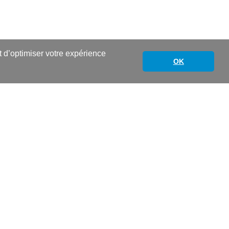
nt d’optimiser votre expérience
OK
Festival des imaginaires écologiques