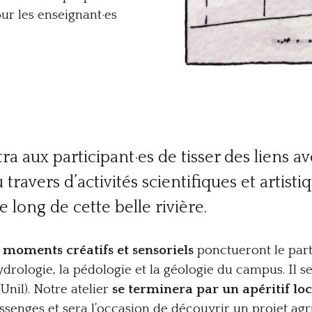
ur les enseignant·es
tra aux participant·es de tisser des liens 
avers d’activités scientifiques et artisti
 long de cette belle rivière.
s
moments créatifs et sensoriels
ponctueront le part
’hydrologie, la pédologie et la géologie du campus. I
Unil). Notre atelier
se terminera par un apéritif loc
enges et sera l’occasion de découvrir un projet agrico