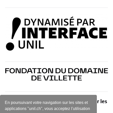
Retrouvez le projet Collart-Palmyre sur les
En poursuivant votre navigation sur les sites et
réseaux sociaux
applications "unil.ch", vous acceptez l'utilisation