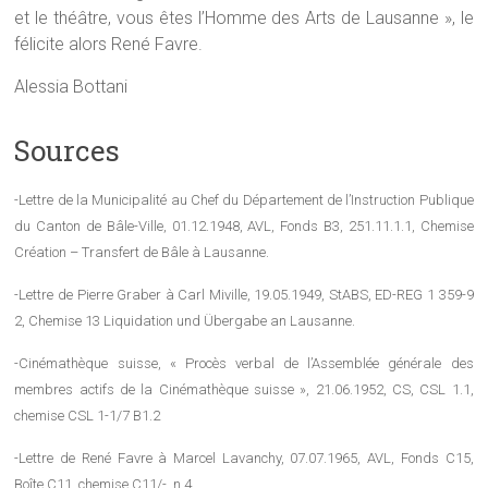
et le théâtre, vous êtes l’Homme des Arts de Lausanne », le
félicite alors René Favre.
Alessia Bottani
Sources
-Lettre de la Municipalité au Chef du Département de l’Instruction Publique
du Canton de Bâle-Ville, 01.12.1948, AVL, Fonds B3, 251.11.1.1, Chemise
Création – Transfert de Bâle à Lausanne.
-Lettre de Pierre Graber à Carl Miville, 19.05.1949, StABS, ED-REG 1 359-9
2, Chemise 13 Liquidation und Übergabe an Lausanne.
-Cinémathèque suisse, « Procès verbal de l’Assemblée générale des
membres actifs de la Cinémathèque suisse », 21.06.1952, CS, CSL 1.1,
chemise CSL 1-1/7 B1.2
-Lettre de René Favre à Marcel Lavanchy, 07.07.1965, AVL, Fonds C15,
Boîte C11, chemise C11/-, n.4.