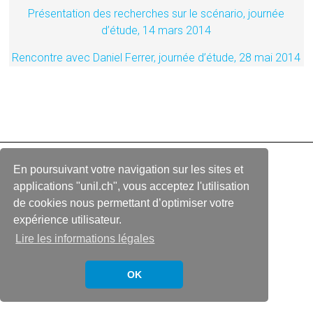
Présentation des recherches sur le scénario, journée
d’étude, 14 mars 2014
Rencontre avec Daniel Ferrer, journée d’étude, 28 mai 2014
En poursuivant votre navigation sur les sites et
Copyright © 2026
La Collaboration UNIL + Cinémathèque suisse
applications "unil.ch", vous acceptez l'utilisation
de cookies nous permettant d’optimiser votre
ACCUEIL
LIENS
CONTACT
expérience utilisateur.
Lire les informations légales
OK