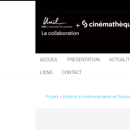
Skip
to
content
Collaboration
UNIL+Cinémathèq
suisse
ACCUEIL
PRÉSENTATION
ACTUALIT
LIENS
CONTACT
Projets
Bolex et le cinéma amateur en Suiss