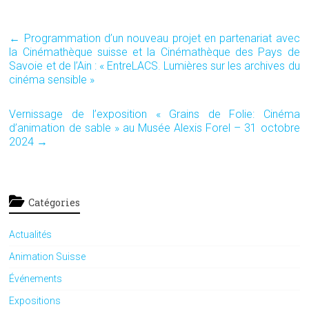
a
wi
m
ce
tt
ai
←
Programmation d’un nouveau projet en partenariat avec
b
er
l
la Cinémathèque suisse et la Cinémathèque des Pays de
Savoie et de l’Ain : « EntreLACS. Lumières sur les archives du
o
cinéma sensible »
ok
Vernissage de l’exposition « Grains de Folie: Cinéma
d’animation de sable » au Musée Alexis Forel – 31 octobre
2024
→
Catégories
Actualités
Animation Suisse
Événements
Expositions