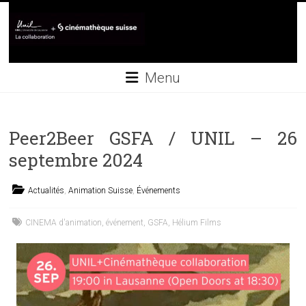
Skip
to
content
Collaboration
Menu
UNIL+Cinémathèque
suisse
Peer2Beer GSFA / UNIL – 26
septembre 2024
Actualités
,
Animation Suisse
,
Événements
CINEMA d'animation
,
événement
,
GSFA
,
Hélium Films