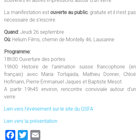
souvenirs et autres impressions autour d’un verre.
La manifestation est
ouverte au public
, gratuite et il n’est pas
nécessaire de s’inscrire.
Quand:
Jeudi 26 septembre
Où:
Hélium Films, chemin de Montelly 46, Lausanne
Programme:
18h30 Ouverture des portes
19h00 Histoire de l’animation suisse francophone (en
français) avec Maria Tortajada, Mathieu Donner, Chloé
Hofmann, Pierre-Emmanuel Jaques et Baptiste Mesot
A partir 19h45 environ, rencontre conviviale autour d’un
verre
Lien vers l’événement sur le site du GSFA
Lien vers la présentation
F
T
E