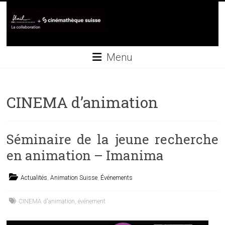
Skip
to
content
Collaboration
Menu
UNIL+Cinémathèque
suisse
CINEMA d’animation
Séminaire de la jeune recherche
en animation – Imanima
Actualités
,
Animation Suisse
,
Événements
CINEMA d'animation
,
événement