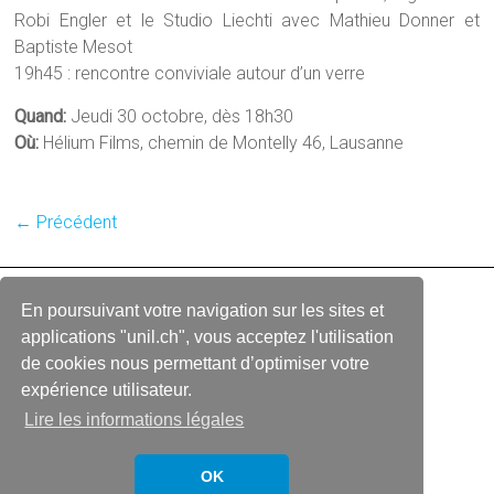
Robi Engler et le Studio Liechti avec Mathieu Donner et
Baptiste Mesot
19h45 : rencontre conviviale autour d’un verre
Quand:
Jeudi 30 octobre, dès 18h30
Où:
Hélium Films, chemin de Montelly 46, Lausanne
← Précédent
En poursuivant votre navigation sur les sites et
Copyright © 2026
La Collaboration UNIL + Cinémathèque suisse
applications "unil.ch", vous acceptez l'utilisation
de cookies nous permettant d’optimiser votre
ACCUEIL
LIENS
CONTACT
expérience utilisateur.
Lire les informations légales
OK