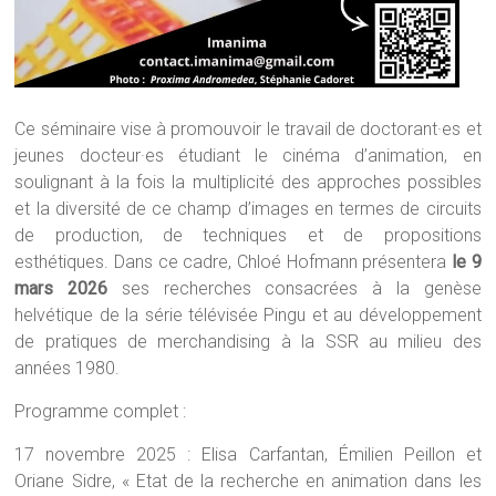
Ce séminaire vise à promouvoir le travail de doctorant·es et
jeunes docteur·es étudiant le cinéma d’animation, en
soulignant à la fois la multiplicité des approches possibles
et la diversité de ce champ d’images en termes de circuits
de production, de techniques et de propositions
esthétiques. Dans ce cadre, Chloé Hofmann présentera
le 9
mars 2026
ses recherches consacrées à la genèse
helvétique de la série télévisée Pingu et au développement
de pratiques de merchandising à la SSR au milieu des
années 1980.
Programme complet :
17 novembre 2025 : Elisa Carfantan, Émilien Peillon et
Oriane Sidre, « Etat de la recherche en animation dans les