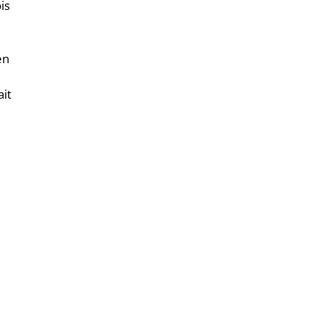
is
e
en
ait