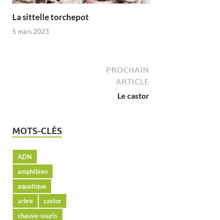
La sittelle torchepot
5 mars 2023
PROCHAIN
ARTICLE
Le castor
MOTS-CLÉS
ADN
amphibien
aquatique
arbre
castor
chauve-souris