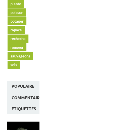
plante
poisson
potager
rapace
recheche
rongeur
sauvageons
sols
POPULAIRE
COMMENTAIRES
ETIQUETTES
L