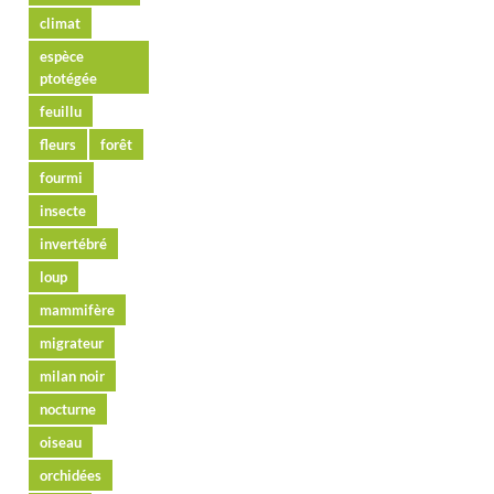
climat
espèce
ptotégée
feuillu
fleurs
forêt
fourmi
insecte
invertébré
loup
mammifère
migrateur
milan noir
nocturne
oiseau
orchidées