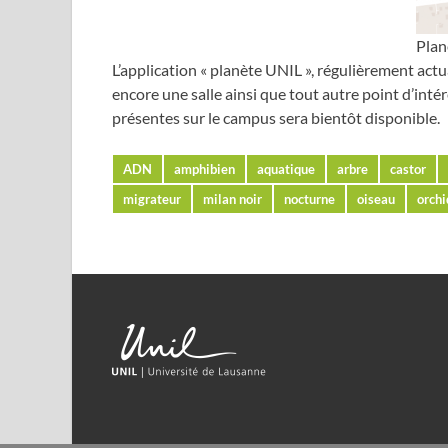
Plan
L’application « planète UNIL », régulièrement actu
encore une salle ainsi que tout autre point d’inté
présentes sur le campus sera bientôt disponible.
ADN
amphibien
aquatique
arbre
castor
migrateur
milan noir
nocturne
oiseau
orch