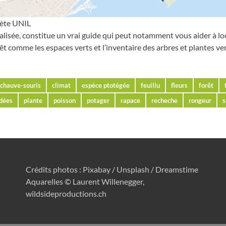
ète UNIL
alisée, constitue un vrai guide qui peut notamment vous aider à lo
rêt comme les espaces verts et l’inventaire des arbres et plantes v
chauve-souris
climat
espèce ptotégée
feuillu
fleurs
forêt
idées
plante
poisson
potager
rapace
recheche
rongeur
s
Crédits photos : Pixabay / Unsplash / Dreamstime
Aquarelles © Laurent Willenegger,
wildsideproductions.ch