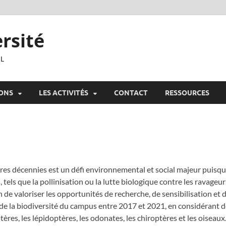
ersité
IL
IONS
LES ACTIVITÉS
CONTACT
RESSOURCES
nières décennies est un défi environnemental et social majeur puisq
 tels que la pollinisation ou la lutte biologique contre les ravage
 de valoriser les opportunités de recherche, de sensibilisation et 
de la biodiversité du campus entre 2017 et 2021, en considérant 
ptères, les lépidoptères, les odonates, les chiroptères et les oiseaux