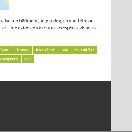
caliser un bâtiment, un parking, un auditoire ou
ertes. Une extension à toutes les espèces vivantes
fourmi
insecte
invertébré
loup
mammifère
auvageons
sols