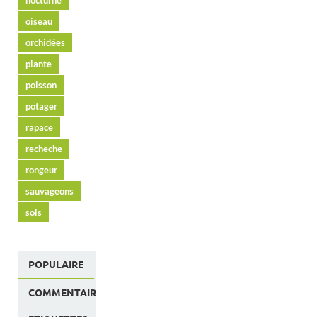
oiseau
orchidées
plante
poisson
potager
rapace
recheche
rongeur
sauvageons
sols
POPULAIRE
COMMENTAIRES