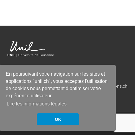
En poursuivant votre navigation sur les sites et
Crédits photos : Pixabay / Unsplash / Dreamstime
applications "unil.ch", vous acceptez l'utilisation
Aquarelles © Laurent Willenegger, wildsideproductions.ch
de cookies nous permettant d’optimiser votre
expérience utilisateur.
Lire les informations légales
Copyright © 2023 Atlas de la Biodiversité / UNIL
OK
Propulsé par
WordPress
et
HitMag
.