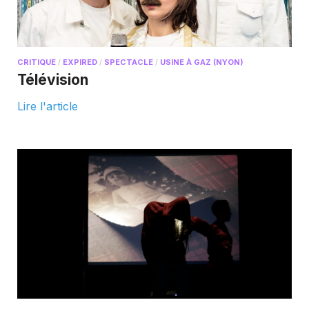
CRITIQUE
/
EXPIRED
/
SPECTACLE
/
USINE À GAZ (NYON)
Télévision
Lire l'article