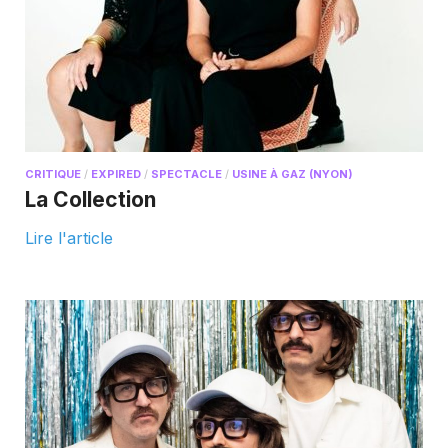
CRITIQUE
/
EXPIRED
/
SPECTACLE
/
USINE À GAZ (NYON)
La Collection
Lire l'article