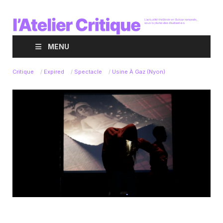
MENU
Critique
/
Expired
/
Spectacle
/
Usine À Gaz (Nyon)