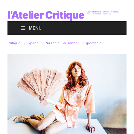
MENU
Critique
/
Expired
/
L'Arsenic (Lausanne)
/
Spectacle