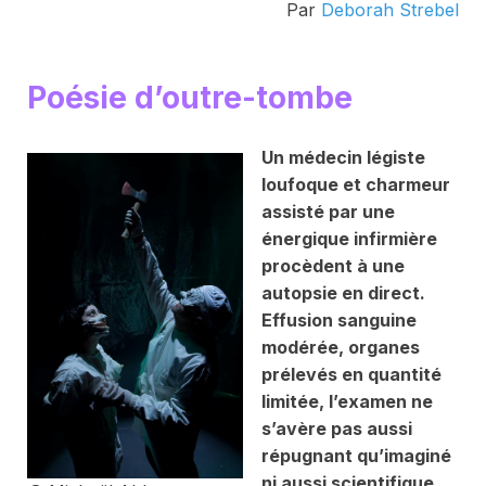
Par
Deborah Strebel
Poésie d’outre-tombe
Un médecin légiste
loufoque et charmeur
assisté par une
énergique infirmière
procèdent à une
autopsie en direct.
Effusion sanguine
modérée, organes
prélevés en quantité
limitée, l’examen ne
s’avère pas aussi
répugnant qu’imaginé
ni aussi scientifique