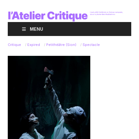
MENU
Critique
/
Expired
/
Petithéâtre (Sion)
/
Spectacle