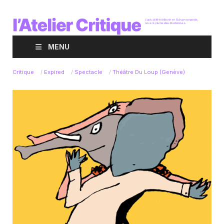
MENU
Critique
/
Expired
/
Spectacle
/
Théâtre Du Loup (Genève)