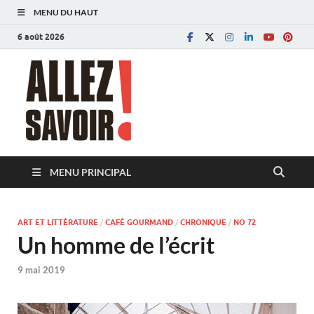
MENU DU HAUT
6 août 2026
Allez savoir!
Magazine de l'Université de Lausanne
MENU PRINCIPAL
ART ET LITTÉRATURE
/
CAFÉ GOURMAND
/
CHRONIQUE
/
NO 72
Un homme de l’écrit
9 mai 2019