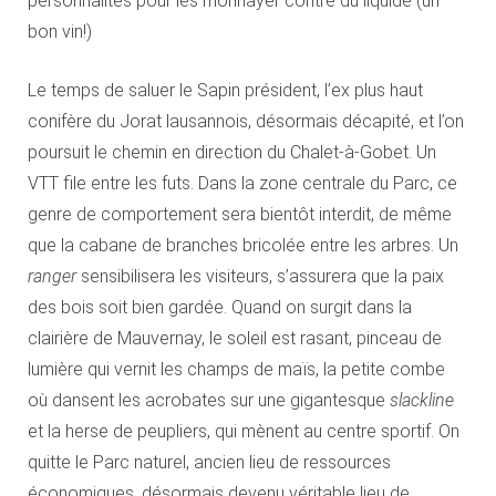
personnalités pour les monnayer contre du liquide (un
bon vin!)
Le temps de saluer le Sapin président, l’ex plus haut
conifère du Jorat lausannois, désormais décapité, et l’on
poursuit le chemin en direction du Chalet-à-Gobet. Un
VTT file entre les futs. Dans la zone centrale du Parc, ce
genre de comportement sera bientôt interdit, de même
que la cabane de branches bricolée entre les arbres. Un
ranger
sensibilisera les visiteurs, s’assurera que la paix
des bois soit bien gardée. Quand on surgit dans la
clairière de Mauvernay, le soleil est rasant, pinceau de
lumière qui vernit les champs de maïs, la petite combe
où dansent les acrobates sur une gigantesque
slackline
et la herse de peupliers, qui mènent au centre sportif. On
quitte le Parc naturel, ancien lieu de ressources
économiques, désormais devenu véritable lieu de