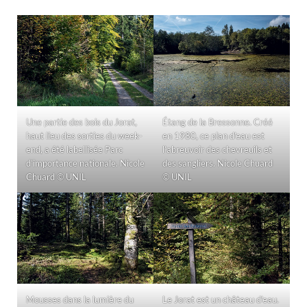
Une partie des bois du Jorat,
Étang de la Bressonne. Créé
haut lieu des sorties du week-
en 1980, ce plan d’eau est
end, a été labellisée Parc
l’abreuvoir des chevreuils et
d’importance nationale. Nicole
des sangliers. Nicole Chuard
Chuard © UNIL
© UNIL
Mousses dans la lumière du
Le Jorat est un château d’eau.