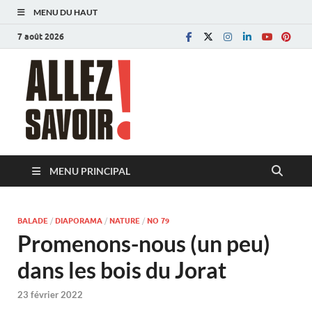
MENU DU HAUT
7 août 2026
Allez savoir!
Magazine de l'Université de Lausanne
MENU PRINCIPAL
BALADE
/
DIAPORAMA
/
NATURE
/
NO 79
Promenons-nous (un peu)
dans les bois du Jorat
23 février 2022