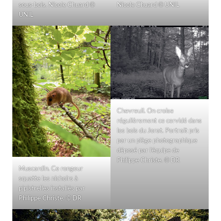
sous-bois. Nicole Chuard ©
Nicole Chuard © UNIL
UNIL
Chevreuil. On croise
régulièrement ce cervidé dans
les bois du Jorat. Portrait pris
par un piège photographique
déposé par l’équipe de
Philippe Christe. © DR
Muscardin. Ce rongeur
squatte les nichoirs à
pipistrelles installés par
Philippe Christe. © DR