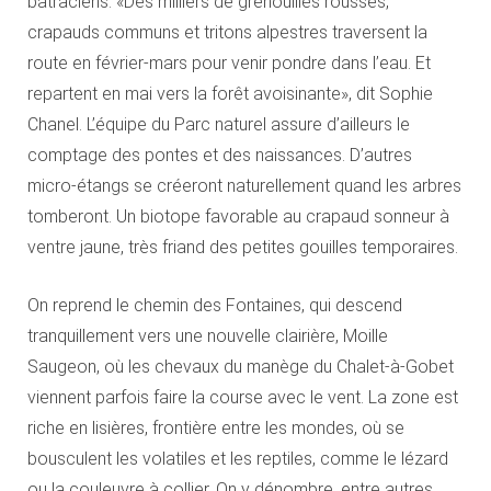
batraciens. «Des milliers de grenouilles rousses,
crapauds communs et tritons alpestres traversent la
route en février-mars pour venir pondre dans l’eau. Et
repartent en mai vers la forêt avoisinante», dit Sophie
Chanel. L’équipe du Parc naturel assure d’ailleurs le
comptage des pontes et des naissances. D’autres
micro-étangs se créeront naturellement quand les arbres
tomberont. Un biotope favorable au crapaud sonneur à
ventre jaune, très friand des petites gouilles temporaires.
On reprend le chemin des Fontaines, qui descend
tranquillement vers une nouvelle clairière, Moille
Saugeon, où les chevaux du manège du Chalet-à-Gobet
viennent parfois faire la course avec le vent. La zone est
riche en lisières, frontière entre les mondes, où se
bousculent les volatiles et les reptiles, comme le lézard
ou la couleuvre à collier. On y dénombre, entre autres,