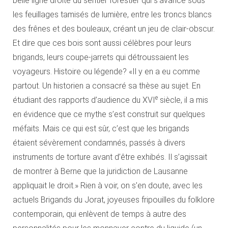
belle ligne droite du sentier forestier qui s’avance sous
les feuillages tamisés de lumière, entre les troncs blancs
des frênes et des bouleaux, créant un jeu de clair-obscur.
Et dire que ces bois sont aussi célèbres pour leurs
brigands, leurs coupe-jarrets qui détroussaient les
voyageurs. Histoire ou légende? «Il y en a eu comme
partout. Un historien a consacré sa thèse au sujet. En
e
étudiant des rapports d’audience du XVI
siècle, il a mis
en évidence que ce mythe s’est construit sur quelques
méfaits. Mais ce qui est sûr, c’est que les brigands
étaient sévèrement condamnés, passés à divers
instruments de torture avant d’être exhibés. Il s’agissait
de montrer à Berne que la juridiction de Lausanne
appliquait le droit.» Rien à voir, on s’en doute, avec les
actuels Brigands du Jorat, joyeuses fripouilles du folklore
contemporain, qui enlèvent de temps à autre des