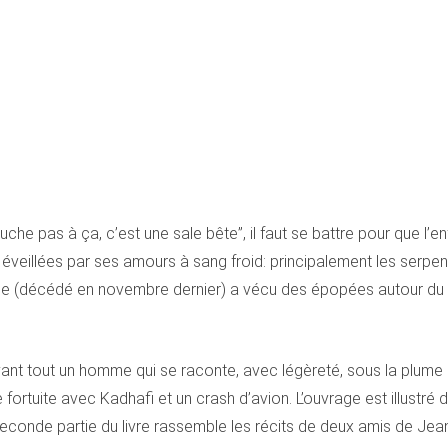
he pas à ça, c’est une sale bête”, il faut se battre pour que l’enf
éveillées par ses amours à sang froid: principalement les serpent
e (décédé en novembre dernier) a vécu des épopées autour du mo
avant tout un homme qui se raconte, avec légèreté, sous la plume 
ortuite avec Kadhafi et un crash d’avion. L’ouvrage est illustré 
seconde partie du livre rassemble les récits de deux amis de Jea