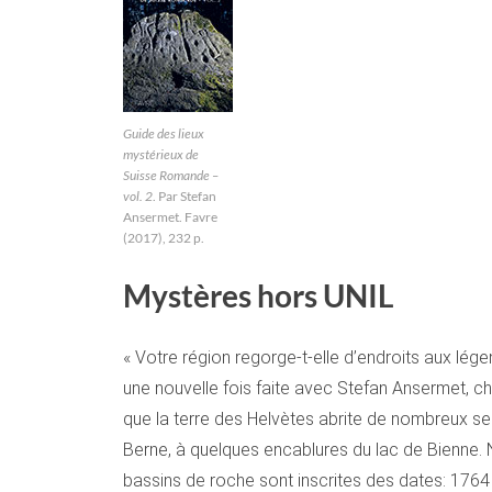
Guide des lieux
mystérieux de
Suisse Romande –
vol. 2
. Par Stefan
Ansermet. Favre
(2017), 232 p.
Mystères hors UNIL
« Votre région regorge-t-elle d’endroits aux lé
une nouvelle fois faite avec Stefan Ansermet,
que la terre des Helvètes abrite de nombreux s
Berne, à quelques encablures du lac de Bienne. Nu
bassins de roche sont inscrites des dates: 1764