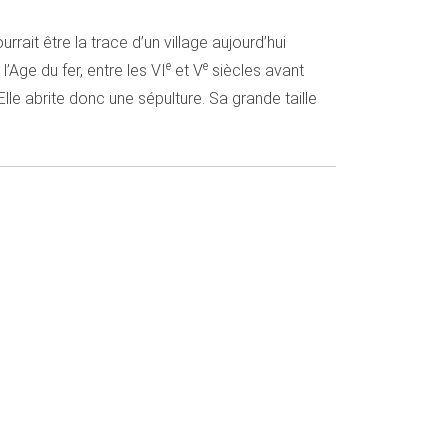
urrait être la trace d’un village aujourd’hui
e
e
l’Age du fer, entre les VI
et V
siècles avant
Elle abrite donc une sépulture. Sa grande taille