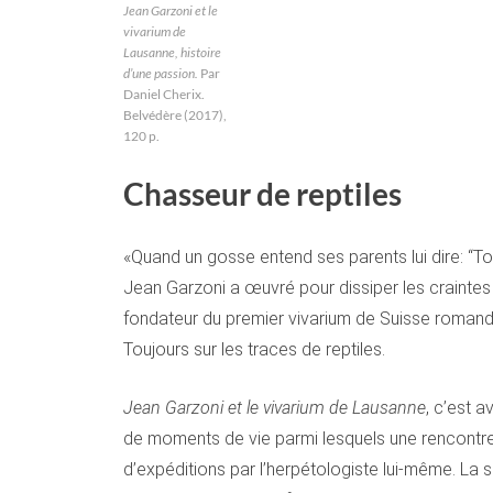
Jean Garzoni et le
vivarium de
Lausanne, histoire
d’une passion.
Par
Daniel Cherix.
Belvédère (2017),
120 p.
Chasseur de reptiles
«Quand un gosse entend ses parents lui dire: “Touc
Jean Garzoni a œuvré pour dissiper les craintes 
fondateur du premier vivarium de Suisse romand
Toujours sur les traces de reptiles.
Jean Garzoni et le vivarium de Lausanne
, c’est 
de moments de vie parmi lesquels une rencontre f
d’expéditions par l’herpétologiste lui-même. La 