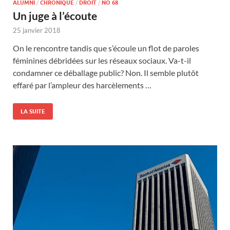
ALUMNI
/
CHRONIQUE
/
DROIT
/
NO 68
Un juge à l’écoute
25 janvier 2018
On le rencontre tandis que s’écoule un flot de paroles
féminines débridées sur les réseaux sociaux. Va-t-il
condamner ce déballage public? Non. Il semble plutôt
effaré par l’ampleur des harcèlements …
LA SUITE