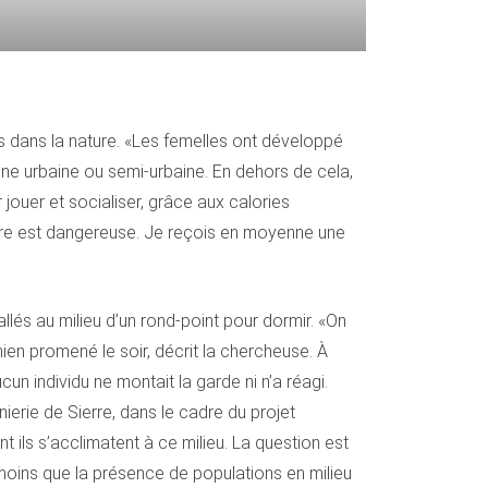
s dans la nature. «Les femelles ont développé
 zone urbaine ou semi-urbaine. En dehors de cela,
jouer et socialiser, grâce aux calories
iture est dangereuse. Je reçois en moyenne une
lés au milieu d’un rond-point pour dormir. «On
ien promené le soir, décrit la chercheuse. À
n individu ne montait la garde ni n’a réagi.
ierie de Sierre, dans le cadre du projet
ls s’acclimatent à ce milieu. La question est
anmoins que la présence de populations en milieu