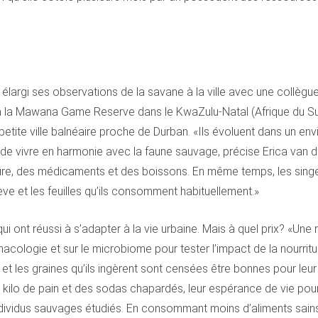
a élargi ses observations de la savane à la ville avec une collègue 
t à la Mawana Game Reserve dans le KwaZulu-Natal (Afrique du Sud
petite ville balnéaire proche de Durban. «Ils évoluent dans un env
t de vivre en harmonie avec la faune sauvage, précise Erica van d
ture, des médicaments et des boissons. En même temps, les singes
sève et les feuilles qu’ils consomment habituellement.»
 qui ont réussi à s’adapter à la vie urbaine. Mais à quel prix? «U
cologie et sur le microbiome pour tester l’impact de la nourritur
ve et les graines qu’ils ingèrent sont censées être bonnes pour le
n kilo de pain et des sodas chapardés, leur espérance de vie pou
individus sauvages étudiés. En consommant moins d’aliments sains 