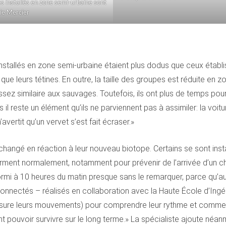
s installés en zone semi-urbaine sont
nie Mercier
nstallés en zone semi-urbaine étaient plus dodus que ceux établi
t que leurs tétines. En outre, la taille des groupes est réduite en
ez similaire aux sauvages. Toutefois, ils ont plus de temps pour 
il reste un élément qu’ils ne parviennent pas à assimiler: la vo
ertit qu’un vervet s’est fait écraser.»
angé en réaction à leur nouveau biotope. Certains se sont instal
orment normalement, notamment pour prévenir de l’arrivée d’un ch
ormi à 10 heures du matin presque sans le remarquer, parce qu’aucu
onnectés – réalisés en collaboration avec la Haute École d’Ingén
ure leurs mouvements) pour comprendre leur rythme et comment i
vont pouvoir survivre sur le long terme.» La spécialiste ajoute né