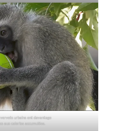
s vervets urbains ont davantage
âce aux calories accumulées.