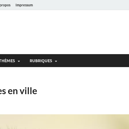
propos
Impressum
oir!
 de Lausanne
THÈMES
RUBRIQUES
 en ville