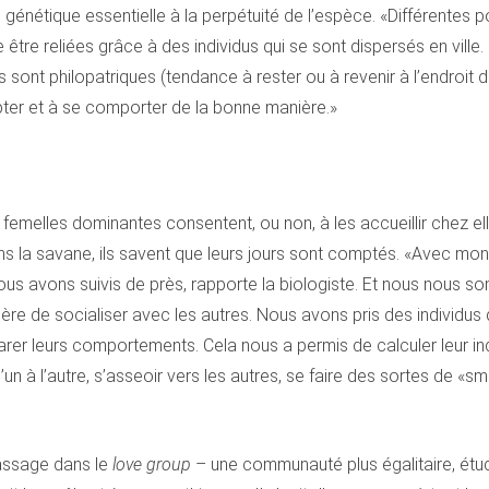
é génétique essentielle à la perpétuité de l’espèce. «Différentes 
être reliées grâce à des individus qui se sont dispersés en ville. 
s sont philopatriques (tendance à rester ou à revenir à l’endroit
pter et à se comporter de la bonne manière.»
femelles dominantes consentent, ou non, à les accueillir chez elles
ns la savane, ils savent que leurs jours sont comptés. «Avec mo
ous avons suivis de près, rapporte la biologiste. Et nous nou
ère de socialiser avec les autres. Nous avons pris des individu
rer leurs comportements. Cela nous a permis de calculer leur ind
 l’un à l’autre, s’asseoir vers les autres, se faire des sortes de «
passage dans le
love group
– une communauté plus égalitaire, étu