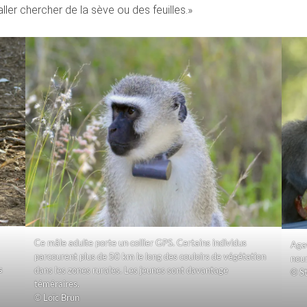
er chercher de la sève ou des feuilles.»
Ce mâle adulte porte un collier GPS. Certains individus
Agav
parcourent plus de 50 km le long des couloirs de végétation
nour
s
dans les zones rurales. Les jeunes sont davantage
© S
téméraires.
© Loïc Brun