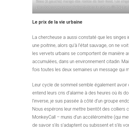
Rosa (à gauche) mange des restes de fast-food. Les singe
plus dodus que ceux qui vivent dans la nature. © Stépha
Le prix de la vie urbaine
La chercheuse a aussi constaté que les singes i
une poitrine, alors qu’à l’état sauvage, on ne voi
les vervets urbains se comportent de manière ass
accumulées, dans un environnement citadin. Mais 
fois toutes les deux semaines un message qui m’av
Leur cycle de sommeil semble également avoir ch
entend leurs cris d’alarme à des heures où ils d
l’inverse, je suis passée à côté d’un groupe end
Nous espérons leur mettre bientôt des colliers c
MonkeyCall – munis d’un accéléromètre (qui mes
de savoir s’ils s’adaptent ou subissent et s’ils 