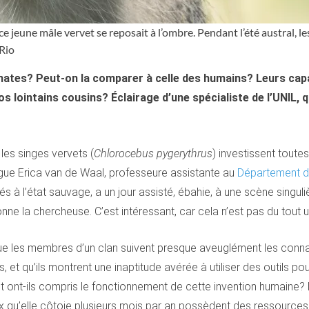
 jeune mâle vervet se reposait à l’ombre. Pendant l’été austral, l
 Rio
mates? Peut-on la comparer à celle des humains? Leurs capa
 lointains cousins? Éclairage d’une spécialiste de l’UNIL, q
les singes vervets (
Chlorocebus pygerythrus
) investissent tout
ogue Erica van de Waal, professeure assistante au
Département d’
és à l’état sauvage, a un jour assisté, ébahie, à une scène singu
tonne la chercheuse. C’est intéressant, car cela n’est pas du tout
t que les membres d’un clan suivent presque aveuglément les con
s, et qu’ils montrent une inaptitude avérée à utiliser des outils p
t ont-ils compris le fonctionnement de cette invention humaine?
aux qu’elle côtoie plusieurs mois par an possèdent des ressour