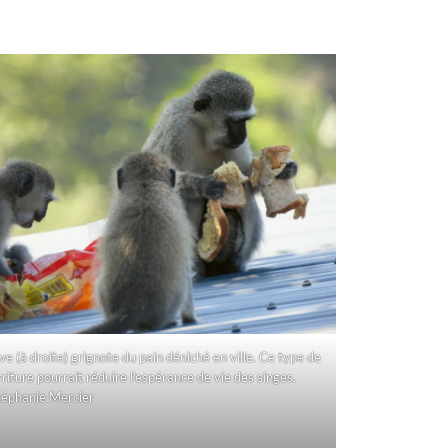
e (à droite) grignote du pain déniché en ville. Ce type de
riture pourrait réduire l’espérance de vie des singes.
téphanie Mercier