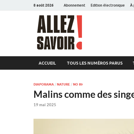
8 août 2026
Abonnement
Edition électronique
À 
Allez sav
Magazine de l'Université
ACCUEIL
TOUS LES NUMÉROS PARUS
DIAPORAMA
/
NATURE
/
NO 89
Malins comme des singes
19 mai 2025