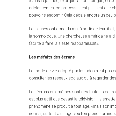
«Dans la journée, explique la somnologue, on a
adolescentes, ce processus est plus lent que che
pouvoir s’endormir. Cela décale encore un peu pl
Les jeunes ont donc du mal à sortir de leur lit e
la somnologue. Une chercheuse américaine a d’ail
facilité à faire la sieste réapparaissait».
Les méfaits des écrans
Le mode de vie adopté par les ados n’est pas d
consulter les réseaux sociaux ou à regarder des 
Les écrans eux-mêmes sont des fauteurs de troub
est plus actif que devant la télévision. Ils émet
phénomène se produit à tout âge, «mais son impact
normal, surtout à un âge «où l’on prend son indé