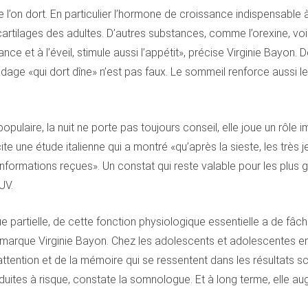
on dort. En particulier l’hormone de croissance indispensable à 
tilages des adultes. D’autres substances, comme l’orexine, voie
ance et à l’éveil, stimule aussi l’appétit», précise Virginie Bayon. 
adage «qui dort dîne» n’est pas faux. Le sommeil renforce aussi le
opulaire, la nuit ne porte pas toujours conseil, elle joue un rôle
te une étude italienne qui a montré «qu’après la sieste, les très j
s informations reçues». Un constat qui reste valable pour les plu
UV.
que partielle, de cette fonction physiologique essentielle a de 
rque Virginie Bayon. Chez les adolescents et adolescentes en part
attention et de la mémoire qui se ressentent dans les résultats sco
duites à risque, constate la somnologue. Et à long terme, elle au