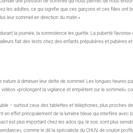
ccumule une pression de sommeil qui nous permet de nous endormi
z les adultes, ce qui signifie que ces garçons et ces filles ont b
us leur sommeil en direction du matin.»
t, durant la journée, la somnolence les guette. La puberté favoris
leurs fait des tests chez des enfants prépubères et pubères et «
e nature à diminuer leur dette de sommeil. Les longues heures p
vidéos «prolongent la vigilance et empiètent sur le sommeil», co
le – surtout ceux des tablettes et téléphones, plus proches de
tent en effet principalement de la lumière bleue qui interfère avec
 est plus important chez les ados qui, le soir, sont plus sensible
pendance», comme le dit la spécialiste du CHUV, de vouloir profi