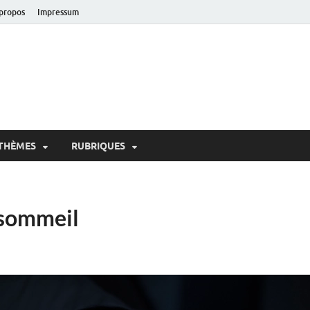
propos
Impressum
oir!
 de Lausanne
THÈMES
RUBRIQUES
 sommeil