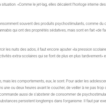
 situation. «Comme le jet-lag, elles décalent l’horloge interne des
 consomment souvent des produits psychostimulants, comme du ca
nnabis qui ont des propriétés sédatives, mais sont en fait «de fa
cir les nuits des ados, il faut encore ajouter «la pression scolai
tivités extra-scolaires qui se font de plus en plus tardivement» 
le, mais les comportements, eux, le sont. Pour aider les adolesc
ans une ou deux heures avant le coucher, de veiller à ne pas trop
ur recommande aussi de s’abstenir de consommer de psychostimula
substances persistent longtemps dans l’organisme. Il faut par 