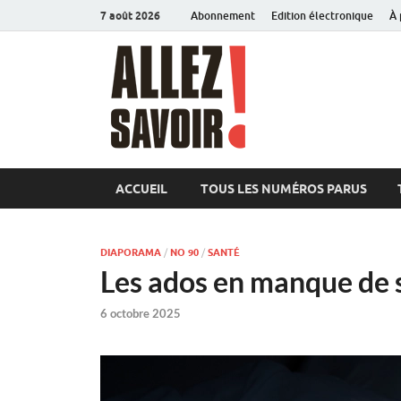
7 août 2026
Abonnement
Edition électronique
À 
Allez sav
Magazine de l'Université
ACCUEIL
TOUS LES NUMÉROS PARUS
DIAPORAMA
/
NO 90
/
SANTÉ
Les ados en manque de
6 octobre 2025