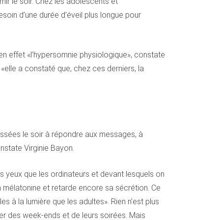
r le soir. Chez les adolescents et
esoin d’une durée d’éveil plus longue pour
e en effet «l’hypersomnie physiologique», constate
elle a constaté que, chez ces derniers, la
assées le soir à répondre aux messages, à
nstate Virginie Bayon.
s yeux que les ordinateurs et devant lesquels on
 la mélatonine et retarde encore sa sécrétion. Ce
s à la lumière que les adultes». Rien n’est plus
ter des week-ends et de leurs soirées. Mais