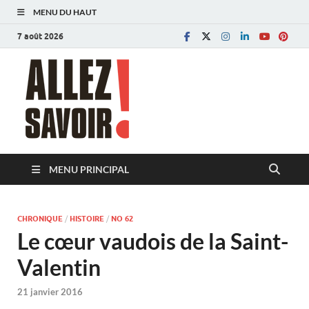
MENU DU HAUT
7 août 2026
Allez savoir!
Magazine de l'Université de Lausanne
MENU PRINCIPAL
CHRONIQUE
/
HISTOIRE
/
NO 62
Le cœur vaudois de la Saint-
Valentin
21 janvier 2016