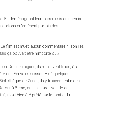
ue. En déménageant leurs locaux sis au chemin
ces cartons qu’amènent parfois des
. Le film est muet, aucun commentaire ni son liés
Mais ça pouvait être n’importe où!»
 De fil en aiguille, ils retrouvent trace, à la
été des Ecrivains suisses – où quelques
bliothèque de Zurich, ils y trouvent enfin des
. Retour à Berne, dans les archives de ces
là, avait bien été prêté par la famille du