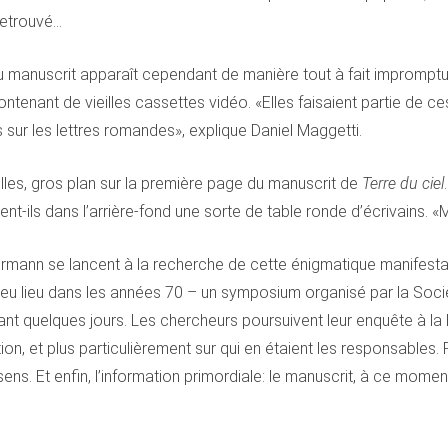
retrouvé…
du manuscrit apparaît cependant de manière tout à fait imprompt
ntenant de vieilles cassettes vidéo. «Elles faisaient partie de 
sur les lettres romandes», explique Daniel Maggetti.
’elles, gros plan sur la première page du manuscrit de
Terre du ciel
nt-ils dans l’arrière-fond une sorte de table ronde d’écrivains. «
mann se lancent à la recherche de cette énigmatique manifestation.
a eu lieu dans les années 70 – un symposium organisé par la Soci
 quelques jours. Les chercheurs poursuivent leur enquête à la Bi
tion, et plus particulièrement sur qui en étaient les responsables
ns. Et enfin, l’information primordiale: le manuscrit, à ce moment-