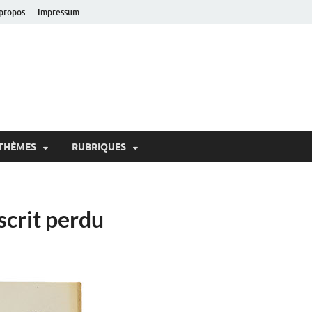
propos
Impressum
oir!
 de Lausanne
THÈMES
RUBRIQUES
scrit perdu