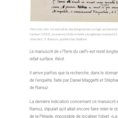
«Terre du ciel». Un extrait du dactylogramme corrigé, qui permet d
l’auteur (1921). Le manuscrit de ce texte a longtemps manqué à l’
«Vies de C. F. Ramuz», publié chez Slatkine
Le manuscrit de «?Terre du ciel?» est resté long
refait surface. Récit.
Il arrive parfois que la recherche, dans le domai
de l’enquête, faite par Daniel Maggetti et Stép
de Ramuz.
La dernière indication concernant ce manuscrit é
Ramuz, stipulait qu’il allait encore faire relier 
de la Pléiade, impossible de localiser l’objet. «L