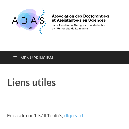
Association des
de la Faculté de Biologie et de Médecine de l'Université de
Lausanne
Doctorants et
MENU PRINCIPAL
Assistants en Sciences
Liens utiles
En cas de conflits/difficultés,
cliquez ici
.