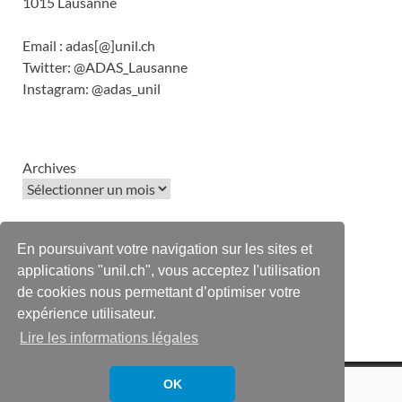
1015 Lausanne
Email : adas[@]unil.ch
Twitter: @ADAS_Lausanne
Instagram: @adas_unil
Archives
Tweets by ADAS_Lausanne
En poursuivant votre navigation sur les sites et
applications "unil.ch", vous acceptez l'utilisation
de cookies nous permettant d’optimiser votre
expérience utilisateur.
Lire les informations légales
adas [@] unil.ch | UNIL - Amphipôle 1015 Lausanne
OK