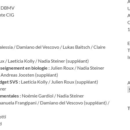
te DBMV
U
nte CIG
A
Q
1
E
essia / Damiano del Vescovo / Lukas Baitsch / Claire
T
I
x / Laeticia Kolly / Nadia Steiner (suppléant)
nseignement en biologie :
Julien Roux / Nadia Steiner
 / Andreas Joosten (suppléant)
udget SVS :
Laeticia Kolly / Julien Roux (suppléant)
A
rer
amentales :
Noémie Gardiol / Nadia Steiner
anuela Frangipani / Damiano del Vescovo (suppléant) /
T
tti
d