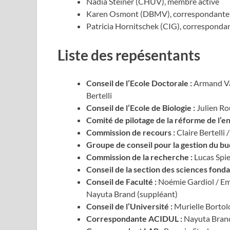
Nadia Steiner (CHUV), membre active
Karen Osmont (DBMV), correspondan
Patricia Hornitschek (CIG), corresponda
Liste des repésentants
Conseil de l’Ecole Doctorale :
Armand Val
Bertelli
Conseil de l’Ecole de Biologie :
Julien Rou
Comité de pilotage de la réforme de l’e
Commission de recours :
Claire Bertelli
Groupe de conseil pour la gestion du b
Commission de la recherche :
Lucas Spie
Conseil de la section des sciences fond
Conseil de Faculté :
Noémie Gardiol / Em
Nayuta Brand (suppléant)
Conseil de l’Université :
Murielle Bortolo
Correspondante ACIDUL :
Nayuta Bran