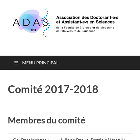
Association des
de la Faculté de Biologie et de Médecine de l'Université de
Lausanne
Doctorants et
MENU PRINCIPAL
Assistants en Sciences
Comité 2017-2018
Membres du comité
Co-Presidentes :
Liliane Broye, Patricia Waszyk