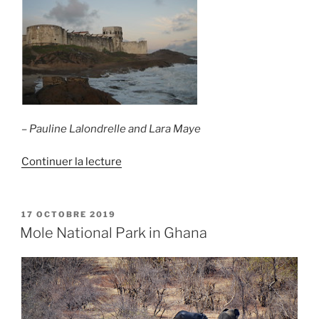
– Pauline Lalondrelle and Lara Maye
de
Continuer la lecture
« Ghana:
Official
Tourism
PUBLIÉ
17 OCTOBRE 2019
LE
Policy
Mole National Park in Ghana
and
implementation
challenges »