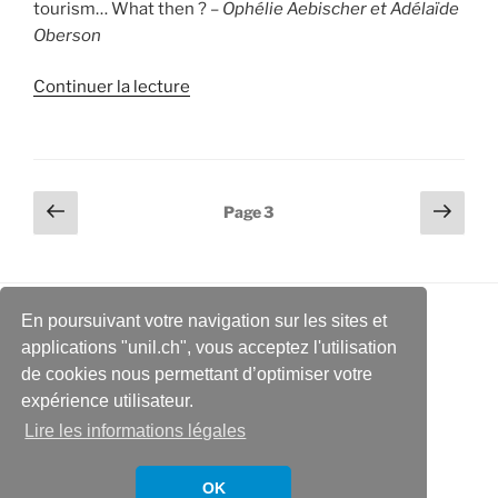
tourism… What then ? –
Ophélie Aebischer et Adélaïde
Oberson
de
Continuer la lecture
« The
Ghanaian
authenticity
:
Pagination
Page
Page
Page
3
when
précédente
suiv
des
cultural
publications
tourism
meets
En poursuivant votre navigation sur les sites et
community
applications "unil.ch", vous acceptez l'utilisation
tradition »
de cookies nous permettant d’optimiser votre
expérience utilisateur.
Lire les informations légales
OK