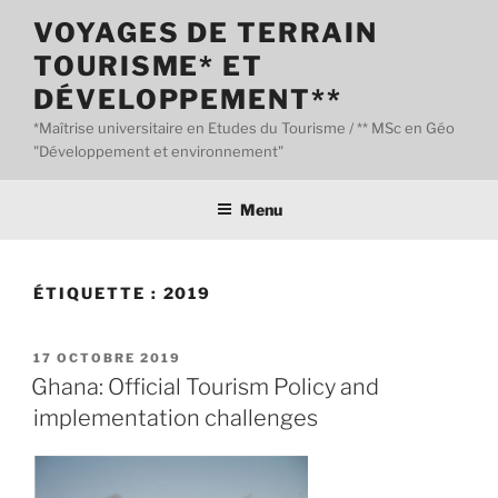
Aller
VOYAGES DE TERRAIN
au
TOURISME* ET
contenu
principal
DÉVELOPPEMENT**
*Maîtrise universitaire en Etudes du Tourisme / ** MSc en Géo
"Développement et environnement"
Menu
ÉTIQUETTE :
2019
PUBLIÉ
17 OCTOBRE 2019
LE
Ghana: Official Tourism Policy and
implementation challenges