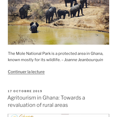
The Mole National Park is a protected area in Ghana,
known mostly for its wildlife.
– Joanne Jeanbourquin
de
Continuer la lecture
« Mole
National
Park
PUBLIÉ
17 OCTOBRE 2019
LE
in
Agritourism in Ghana: Towards a
Ghana »
revaluation of rural areas