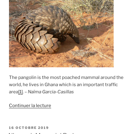
the
Ashanti
People »
The pangolin is the most poached mammal around the
world, he lives in Ghana which is an important traffic
area
[1]
. –
Naïma Garcia-Casillas
de
Continuer la lecture
« The
Pangolin »
PUBLIÉ
16 OCTOBRE 2019
LE