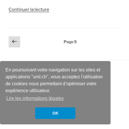
de
Continuer la lecture
« The
five-
pointed
Independence
Pagination
Page
Page
5
:
précédente
des
Looking
publications
back
at
En poursuivant votre navigation sur les sites et
a
applications "unil.ch", vous acceptez l'utilisation
design
de cookies nous permettant d’optimiser votre
in
expérience utilisateur.
the
Lire les informations légales
Colors
of
the
OK
past
and