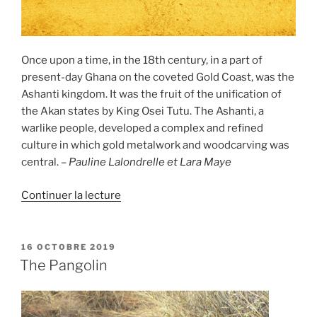
Once upon a time, in the 18th century, in a part of
present-day Ghana on the coveted Gold Coast, was the
Ashanti kingdom. It was the fruit of the unification of
the Akan states by King Osei Tutu. The Ashanti, a
warlike people, developed a complex and refined
culture in which gold metalwork and woodcarving was
central.
– Pauline Lalondrelle et Lara Maye
de
Continuer la lecture
« The
Golden
Stool
PUBLIÉ
16 OCTOBRE 2019
LE
:
The Pangolin
The
Spirit
of