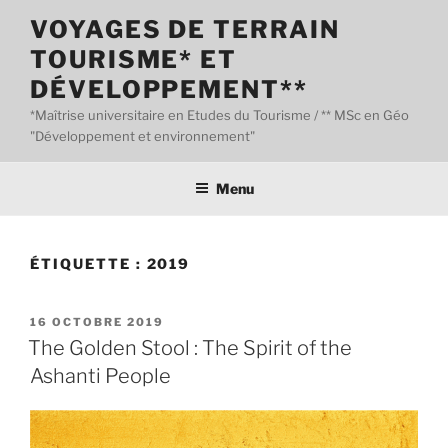
Aller
VOYAGES DE TERRAIN
au
TOURISME* ET
contenu
principal
DÉVELOPPEMENT**
*Maîtrise universitaire en Etudes du Tourisme / ** MSc en Géo
"Développement et environnement"
Menu
ÉTIQUETTE :
2019
PUBLIÉ
16 OCTOBRE 2019
LE
The Golden Stool : The Spirit of the
Ashanti People