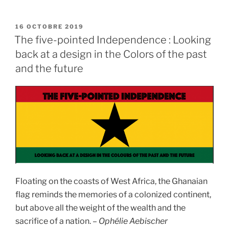
« Nkrumah
Memorial
Park »
PUBLIÉ
16 OCTOBRE 2019
LE
The five-pointed Independence : Looking
back at a design in the Colors of the past
and the future
Floating on the coasts of West Africa, the Ghanaian
flag reminds the memories of a colonized continent,
but above all the weight of the wealth and the
sacrifice of a nation. –
Ophélie Aebischer