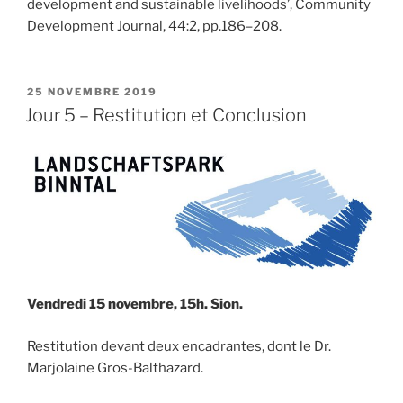
development and sustainable livelihoods’, Community
Development Journal, 44:2, pp.186–208.
PUBLIÉ
25 NOVEMBRE 2019
LE
Jour 5 – Restitution et Conclusion
Vendredi 15 novembre, 15h. Sion.
Restitution devant deux encadrantes, dont le Dr.
Marjolaine Gros-Balthazard.