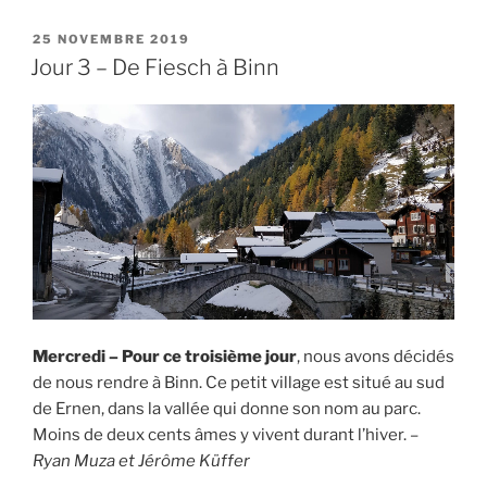
4
–
PUBLIÉ
25 NOVEMBRE 2019
LE
Dernier
Jour 3 – De Fiesch à Binn
jour
à
Ernen »
Mercredi – Pour ce troisième jour
, nous avons décidés
de nous rendre à Binn. Ce petit village est situé au sud
de Ernen, dans la vallée qui donne son nom au parc.
Moins de deux cents âmes y vivent durant l’hiver. –
Ryan Muza et Jérôme Küffer