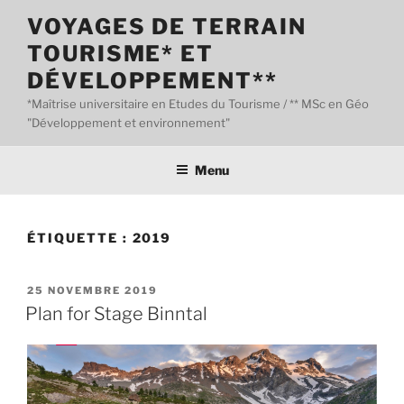
Aller
VOYAGES DE TERRAIN
au
TOURISME* ET
contenu
principal
DÉVELOPPEMENT**
*Maîtrise universitaire en Etudes du Tourisme / ** MSc en Géo
"Développement et environnement"
Menu
ÉTIQUETTE :
2019
PUBLIÉ
25 NOVEMBRE 2019
LE
Plan for Stage Binntal