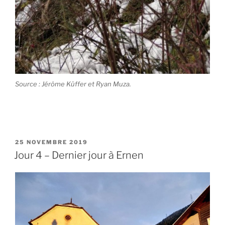
Source : Jérôme Küffer et Ryan Muza.
PUBLIÉ
25 NOVEMBRE 2019
LE
Jour 4 – Dernier jour à Ernen