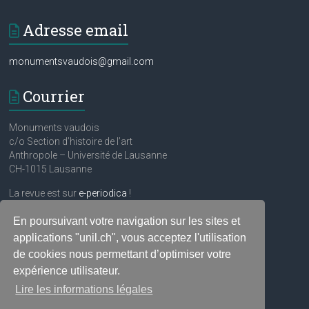
Adresse email
monumentsvaudois@gmail.com
Courrier
Monuments vaudois
c/o Section d’histoire de l’art
Anthropole – Université de Lausanne
CH-1015 Lausanne
La revue est sur
e-periodica
!
En poursuivant votre navigation sur les sites et
Réseaux sociaux
applications "unil.ch", vous acceptez l'utilisation
de cookies nous permettant d’optimiser votre
expérience utilisateur.
Lire les informations légales