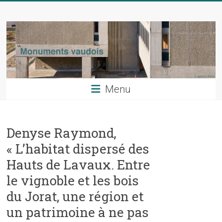
Skip
Monuments
to
content
vaudois
La
revue
du
Menu
patrimoine
artistique
du
Denyse Raymond,
canton
de
« L’habitat dispersé des
Vaud
Hauts de Lavaux. Entre
le vignoble et les bois
du Jorat, une région et
un patrimoine à ne pas