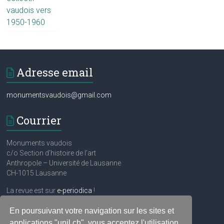
vaudois vers
1950-1960
Adresse email
monumentsvaudois@gmail.com
Courrier
Monuments vaudois
c/o Section d’histoire de l’art
Anthropole – Université de Lausanne
CH-1015 Lausanne
La revue est sur
e-periodica
!
En poursuivant votre navigation sur les sites et
Réseaux sociaux
applications "unil.ch", vous acceptez l'utilisation