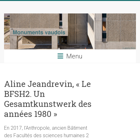
Skip
Monuments
to
content
vaudois
La
revue
du
Menu
patrimoine
artistique
du
Aline Jeandrevin, « Le
canton
de
BFSH2. Un
Vaud
Gesamtkunstwerk des
années 1980 »
En 2017, l’Anthropole, ancien Bâtiment
des Facultés des sciences humaines 2