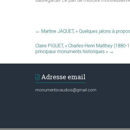
sauvegarder ce pan de l’histoire montreusienn
←
Martine JAQUET, « Quelques jalons à propos 
Claire PIGUET, « Charles-Henri Matthey (1880-1
principaux monuments historiques »
→
Adresse email
monumentsvaudois@gmail.com