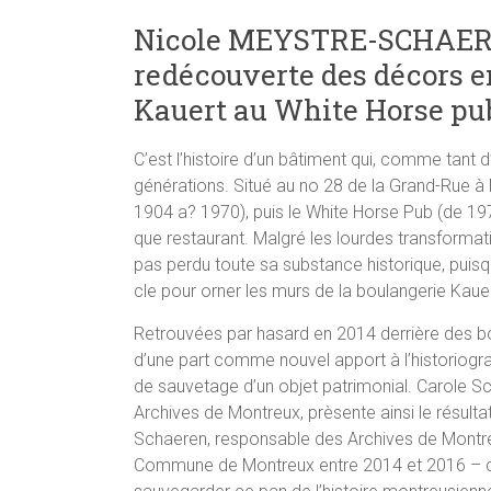
Nicole MEYSTRE-SCHAERE
redécouverte des décors e
Kauert au White Horse pu
C’est l’histoire d’un bâtiment qui, comme tant 
générations. Situé au no 28 de la Grand-Rue à M
1904 a? 1970), puis le White Horse Pub (de 197
que restaurant. Malgré les lourdes transformati
pas perdu toute sa substance historique, puisq
cle pour orner les murs de la boulangerie Kaue
Retrouvées par hasard en 2014 derrière des boi
d’une part comme nouvel apport à l’historiograp
de sauvetage d’un objet patrimonial. Carole Sch
Archives de Montreux, prèsente ainsi le résult
Schaeren, responsable des Archives de Montre
Commune de Montreux entre 2014 et 2016 – de