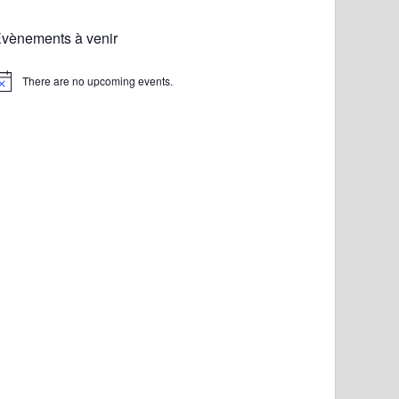
vènements à venir
There are no upcoming events.
otice