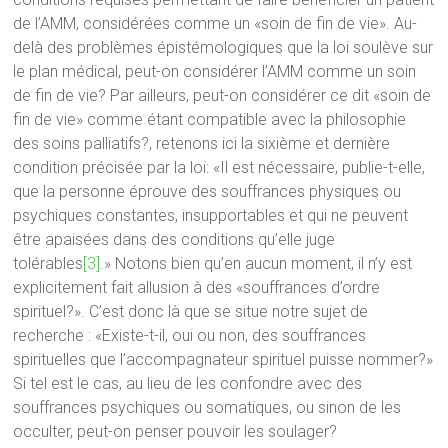
de l’AMM, considérées comme un «soin de fin de vie». Au-
delà des problèmes épistémologiques que la loi soulève sur
le plan médical, peut-on considérer l’AMM comme un soin
de fin de vie? Par ailleurs, peut-on considérer ce dit «soin de
fin de vie» comme étant compatible avec la philosophie
des soins palliatifs?, retenons ici la sixième et dernière
condition précisée par la loi: «Il est nécessaire, publie-t-elle,
que la personne éprouve des souffrances physiques ou
psychiques constantes, insupportables et qui ne peuvent
être apaisées dans des conditions qu’elle juge
tolérables
[3]
.» Notons bien qu’en aucun moment, il n’y est
explicitement fait allusion à des «souffrances d’ordre
spirituel?». C’est donc là que se situe notre sujet de
recherche : «Existe-t-il, oui ou non, des souffrances
spirituelles que l’accompagnateur spirituel puisse nommer?»
Si tel est le cas, au lieu de les confondre avec des
souffrances psychiques ou somatiques, ou sinon de les
occulter, peut-on penser pouvoir les soulager?