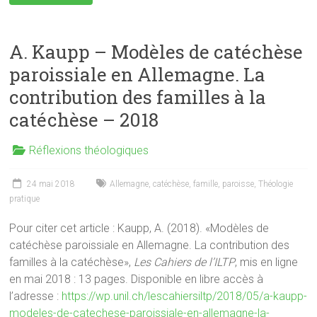
A. Kaupp – Modèles de catéchèse
paroissiale en Allemagne. La
contribution des familles à la
catéchèse – 2018
Réflexions théologiques
24 mai 2018
Allemagne
,
catéchèse
,
famille
,
paroisse
,
Théologie
pratique
Pour citer cet article : Kaupp, A. (2018). «Modèles de
catéchèse paroissiale en Allemagne. La contribution des
familles à la catéchèse»,
Les Cahiers de l’ILTP
, mis en ligne
en mai 2018 : 13 pages. Disponible en libre accès à
l’adresse :
https://wp.unil.ch/lescahiersiltp/2018/05/a-kaupp-
modeles-de-catechese-paroissiale-en-allemagne-la-