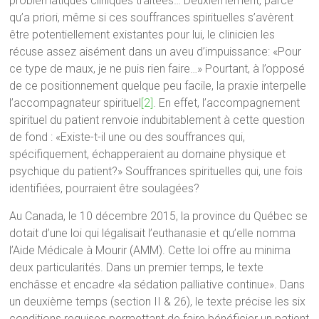
problématiques cliniques traitées… Deuxièmement, parce
qu’a priori, même si ces souffrances spirituelles s’avèrent
être potentiellement existantes pour lui, le clinicien les
récuse assez aisément dans un aveu d’impuissance: «Pour
ce type de maux, je ne puis rien faire…» Pourtant, à l’opposé
de ce positionnement quelque peu facile, la praxie interpelle
l’accompagnateur spirituel
[2]
. En effet, l’accompagnement
spirituel du patient renvoie indubitablement à cette question
de fond : «Existe-t-il une ou des souffrances qui,
spécifiquement, échapperaient au domaine physique et
psychique du patient?» Souffrances spirituelles qui, une fois
identifiées, pourraient être soulagées?
Au Canada, le 10 décembre 2015, la province du Québec se
dotait d’une loi qui légalisait l’euthanasie et qu’elle nomma
l’Aide Médicale à Mourir (AMM). Cette loi offre au minima
deux particularités. Dans un premier temps, le texte
enchâsse et encadre «la sédation palliative continue». Dans
un deuxième temps (section II & 26), le texte précise les six
conditions requises permettant de faire bénéficier un patient