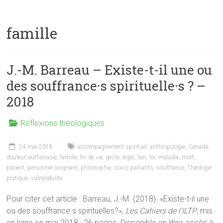
famille
J.-M. Barreau – Existe-t-il une ou
des souffrance·s spirituelle·s ? –
2018
Réflexions théologiques
24 mai 2018
accompagnement spirituel
,
anthropologie
,
Canada
,
douleur
,
euthanasie
,
famille
,
fin de vie
,
geste
,
légal
,
lien
,
loi
,
maladie
,
mort
,
patient
,
personnel soignant
,
philosophie
,
soins palliatifs
,
souffrance
,
Théologie
pratique
,
vulnérabilité
Pour citer cet article : Barreau, J.-M. (2018). «Existe-t-il une
ou des souffrance·s spirituelles?»,
Les Cahiers de l’ILTP
, mis
en ligne en mai 2018 : 26 pages. Disponible en libre accès à