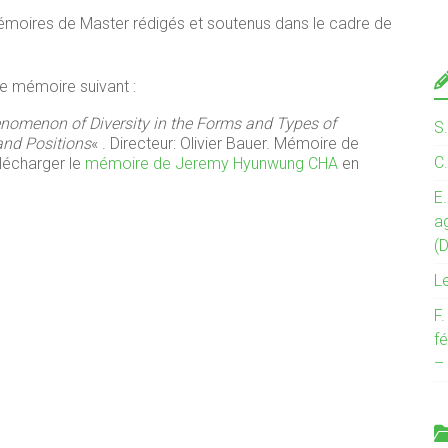
mémoires de Master rédigés et soutenus dans le cadre de
e mémoire suivant :
nomenon of Diversity in the Forms and Types of
S
and Positions
« . Directeur: Olivier Bauer. Mémoire de
C
élécharger le
mémoire de Jeremy Hyunwung CHA
en
E.
a
(
L
F
fé
–