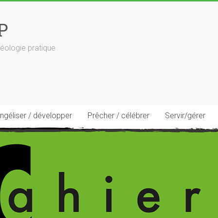
P
éologie pratique
ngéliser / développer
Prêcher / célébrer
Servir/gérer