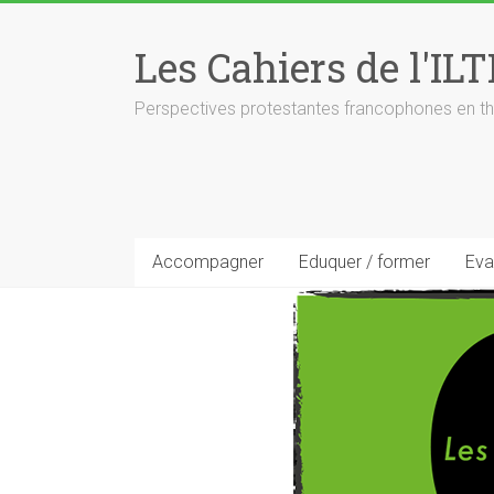
Skip
to
Les Cahiers de l'ILT
content
Perspectives protestantes francophones en th
Accompagner
Eduquer / former
Eva