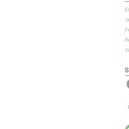
E
J
P
R
V
S