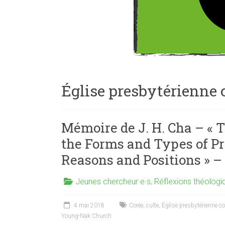
Église presbytérienne
Mémoire de J. H. Cha – « 
the Forms and Types of Pr
Reasons and Positions » –
Jeunes chercheur·e·s
,
Réflexions théologi
4 mai 2018
Corée
,
culte
,
Église presbytérienne c
Young-Nak Church