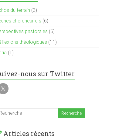
chos du terrain
(3)
eunes chercheur·e·s
(6)
erspectives pastorales
(6)
éflexions théologiques
(11)
aria
(1)
uivez-nous sur Twitter
Articles récents