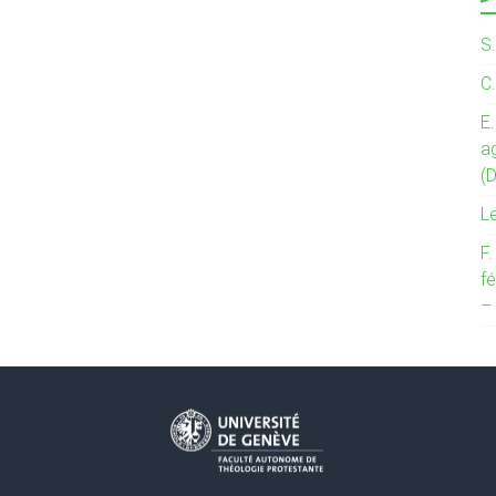
S
C
E.
a
(
L
F
fé
–