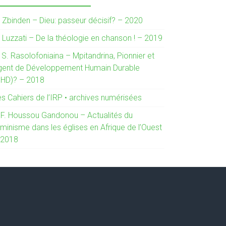
. Zbinden – Dieu: passeur décisif? – 2020
. Luzzati – De la théologie en chanson ! – 2019
 S. Rasolofoniaina – Mpitandrina, Pionnier et
gent de Développement Humain Durable
DHD)? – 2018
es Cahiers de l’IRP • archives numérisées
. F. Houssou Gandonou – Actualités du
minisme dans les églises en Afrique de l’Ouest
 2018