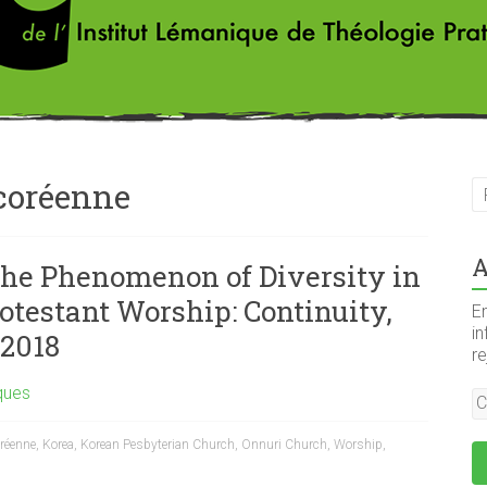
 coréenne
A
The Phenomenon of Diversity in
otestant Worship: Continuity,
En
in
 2018
r
ques
oréenne
,
Korea
,
Korean Pesbyterian Church
,
Onnuri Church
,
Worship
,