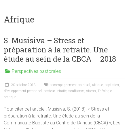
Afrique
S. Musisiva – Stress et
préparation à la retraite. Une
étude au sein de la CBCA – 2018
Perspectives pastorales
30 octobre 2018
accompagnement spirituel
,
Afrique
,
baptistes
,
développement personnel
,
pasteur
,
retraite
,
souffrance
,
stress
,
Théologie
pratique
Pour citer cet article : Musisiva, S. (2018). « Stress et
préparation à la retraite. Une étude au sein de la
Communauté Baptiste au Centre de l’Afrique (CBCA) », Les