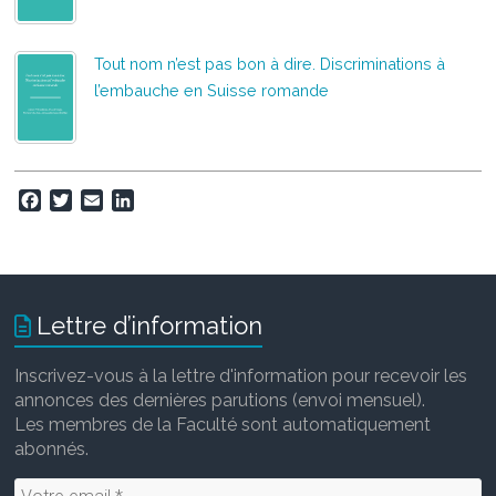
Tout nom n’est pas bon à dire. Discriminations à
l’embauche en Suisse romande
F
T
E
L
a
w
m
i
c
i
a
n
e
t
i
k
b
t
l
e
o
e
d
Lettre d’information
o
r
I
k
n
Inscrivez-vous à la lettre d'information pour recevoir les
annonces des dernières parutions (envoi mensuel).
Les membres de la Faculté sont automatiquement
abonnés.