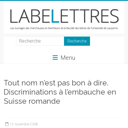
Skip
to
content
LabeLettres
Les
Menu
ouvrages
des
chercheuses
et
Tout nom n’est pas bon à dire.
chercheurs
Discriminations à l’embauche en
de
Suisse romande
la
Faculté
des
lettres
12 novembre 2008