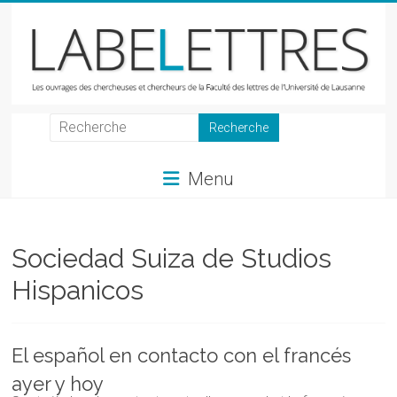
Skip
to
content
LabeLettres
Les
Menu
ouvrages
des
chercheuses
et
Sociedad Suiza de Studios
chercheurs
Hispanicos
de
la
Faculté
El español en contacto con el francés
des
lettres
ayer y hoy