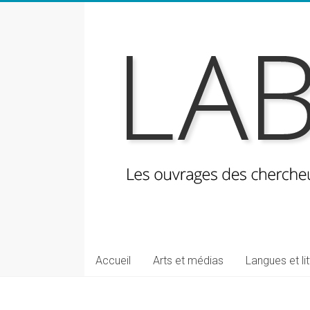
Skip
to
content
LabeLettres
Les
Accueil
Arts et médias
Langues et li
ouvrages
des
chercheuses