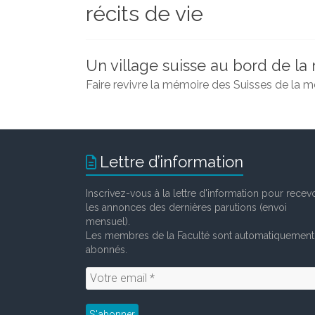
récits de vie
et
chercheurs
de
la
Un village suisse au bord de la
Faculté
Faire revivre la mémoire des Suisses de la m
des
lettres
Lettre d’information
Inscrivez-vous à la lettre d'information pour recevo
les annonces des dernières parutions (envoi
mensuel).
Les membres de la Faculté sont automatiquement
abonnés.