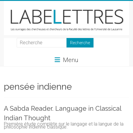
Skip
to
content
LabeLettres
Les
Menu
ouvrages
des
chercheuses
et
pensée indienne
chercheurs
de
la
A Sabda Reader. Language in Classical
Faculté
Indian Thought
des
Première étude complète sur le langage et la langue de la
lettres
philosophie indienne classique.