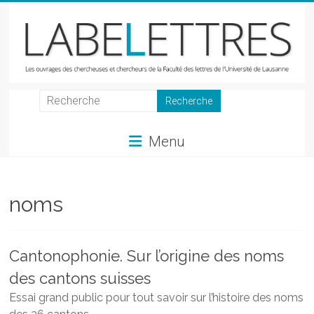
Skip
to
content
LabeLettres
Les
Menu
ouvrages
des
chercheuses
et
noms
chercheurs
de
la
Cantonophonie. Sur l’origine des noms
Faculté
des cantons suisses
des
lettres
Essai grand public pour tout savoir sur l’histoire des noms