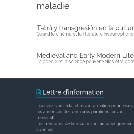
maladie
et
chercheurs
de
la
Tabú y transgresión en la cult
Faculté
Quand le cinéma et la littérature hispanophone
des
lettres
Medieval and Early Modern Lite
La poésie et la science peuvent-elles être co
Lettre d’information
Inscrivez-vous à la lettre d'information pour recevo
les annonces des dernières parutions (envoi
mensuel).
Les membres de la Faculté sont automatiquement
abonnés.