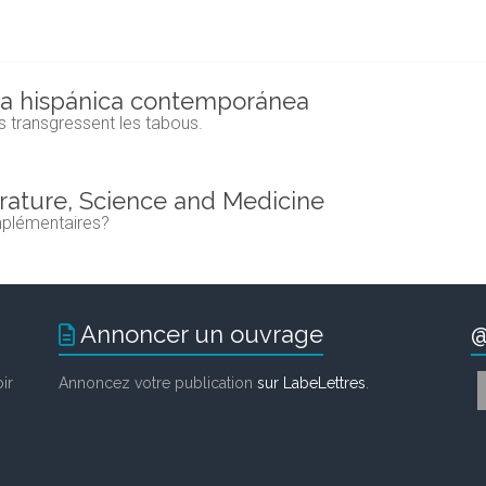
ura hispánica contemporánea
s transgressent les tabous.
rature, Science and Medicine
mplémentaires?
Annoncer un ouvrage
@
ir
Annoncez votre publication
sur LabeLettres
.