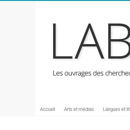
Skip
to
content
LabeLettres
Les
Accueil
Arts et médias
Langues et li
ouvrages
des
chercheuses