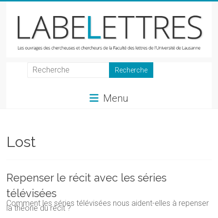
Skip
to
content
LabeLettres
Les
Menu
ouvrages
des
chercheuses
et
Lost
chercheurs
de
la
Repenser le récit avec les séries
Faculté
télévisées
des
Comment les séries télévisées nous aident-elles à repenser
lettres
la théorie du récit ?