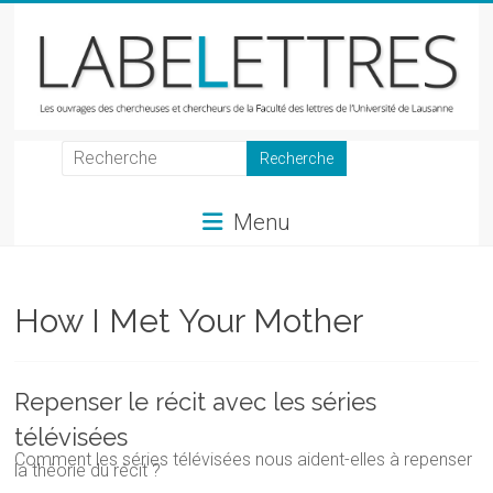
Skip
to
content
LabeLettres
Les
Menu
ouvrages
des
chercheuses
et
How I Met Your Mother
chercheurs
de
la
Repenser le récit avec les séries
Faculté
télévisées
des
Comment les séries télévisées nous aident-elles à repenser
lettres
la théorie du récit ?