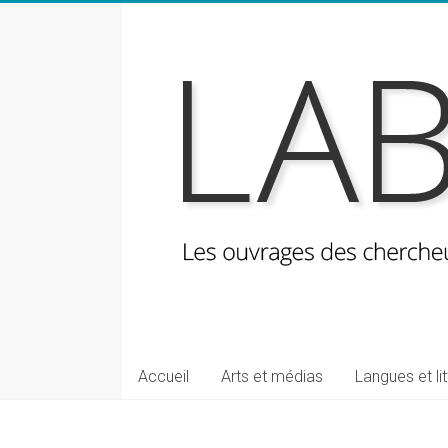
Skip
to
content
LabeLettres
Les
Accueil
Arts et médias
Langues et li
ouvrages
des
chercheuses