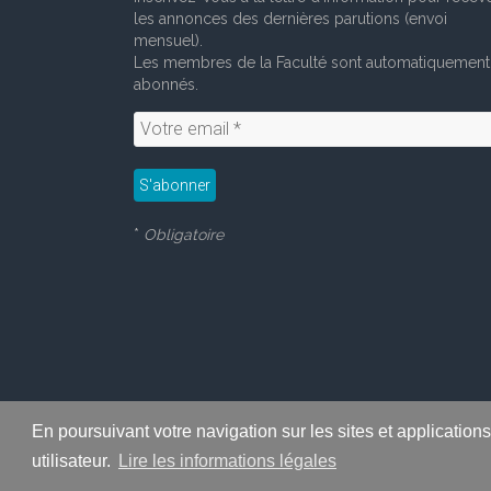
les annonces des dernières parutions (envoi
mensuel).
Les membres de la Faculté sont automatiquement
abonnés.
*
Obligatoire
En poursuivant votre navigation sur les sites et application
Copyright © 2026
LabeLettres
. All
utilisateur.
Lire les informations légales
Thème
Accelerate
par ThemeGrill. Propulsé par
WordPress
.