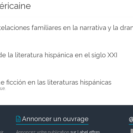
éricaine
elaciones familiares en la narrativa y la dr
 la literatura hispánica en el siglo XXI
 ficción en las literaturas hispánicas
que.
Annoncer un ouvrage
@
ir
Annoncez votre publication
sur LabeLettres
.