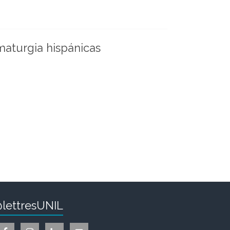
amaturgia hispánicas
lettresUNIL