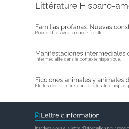
Littérature Hispano-am
et
chercheurs
de
la
Familias profanas. Nuevas const
Faculté
Pour en finir avec la sainte famille…
des
lettres
Manifestaciones intermediales de
Intermédialité dans le contexte hispanique.
Ficciones animales y animales de
Études des animaux dans la littérature hispani
Lettre d’information
Inscrivez-vous à la lettre d'information pour recevo