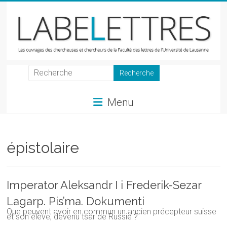
Skip
to
content
LabeLettres
Les
Menu
ouvrages
des
chercheuses
et
épistolaire
chercheurs
de
la
Imperator Aleksandr I i Frederik-Sezar
Faculté
Lagarp. Pis’ma. Dokumenti
des
Que peuvent avoir en commun un ancien précepteur suisse
lettres
et son élève, devenu tsar de Russie ?