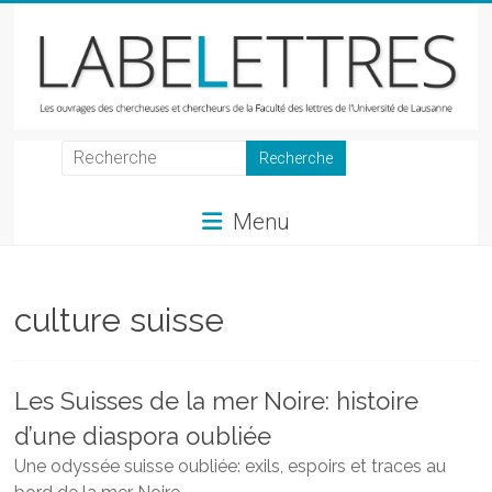
Skip
to
content
LabeLettres
Les
Menu
ouvrages
des
chercheuses
et
culture suisse
chercheurs
de
la
Les Suisses de la mer Noire: histoire
Faculté
d’une diaspora oubliée
des
lettres
Une odyssée suisse oubliée: exils, espoirs et traces au