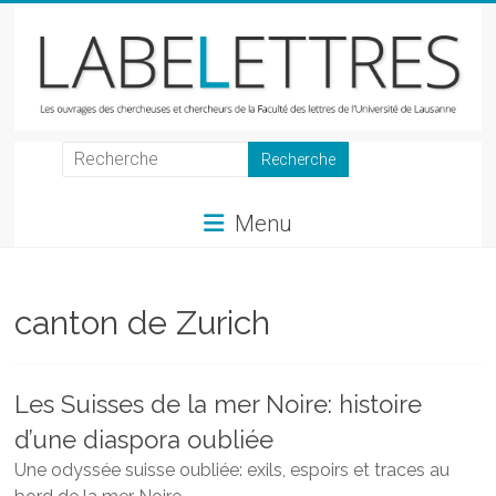
Skip
to
content
LabeLettres
Les
Menu
ouvrages
des
chercheuses
et
canton de Zurich
chercheurs
de
la
Les Suisses de la mer Noire: histoire
Faculté
d’une diaspora oubliée
des
lettres
Une odyssée suisse oubliée: exils, espoirs et traces au